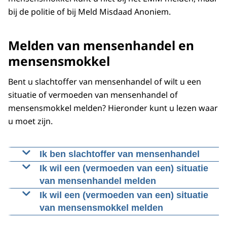
bij de politie of bij Meld Misdaad Anoniem.
Melden van mensenhandel en
mensensmokkel
Bent u slachtoffer van mensenhandel of wilt u een
situatie of vermoeden van mensenhandel of
mensensmokkel melden? Hieronder kunt u lezen waar
u moet zijn.
Ik ben slachtoffer van mensenhandel
Bel met 0900-8844 en vraag naar een
Ik wil een (vermoeden van een) situatie
rechercheur die gespecialiseerd is in
van mensenhandel melden
mensenhandel.
U vermoedt dat er in uw omgeving sprake is
Ik wil een (vermoeden van een) situatie
U hebt het recht om aan te geven of u met
van dwang of uitbuiting? Meld dit dan bij de
van mensensmokkel melden
een vrouwelijke of mannelijke rechercheur
plaatselijke politie via 0900-8844 (of bij acuut
U vermoedt dat er in uw omgeving sprake is