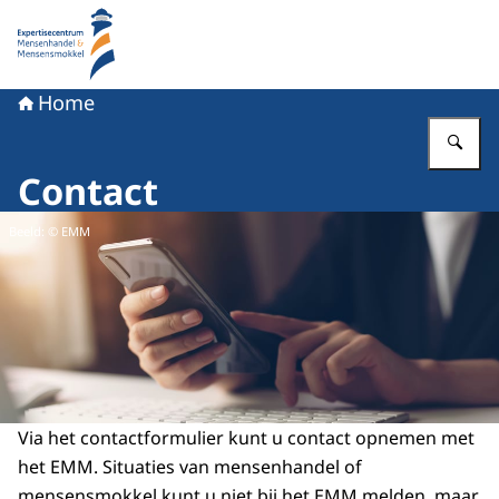
Naar de homepage van Expertisecentrum Mensenhande
Home
Vu
Contact
Beeld: © EMM
Via het contactformulier kunt u contact opnemen met
het EMM. Situaties van mensenhandel of
mensensmokkel kunt u niet bij het EMM melden, maar