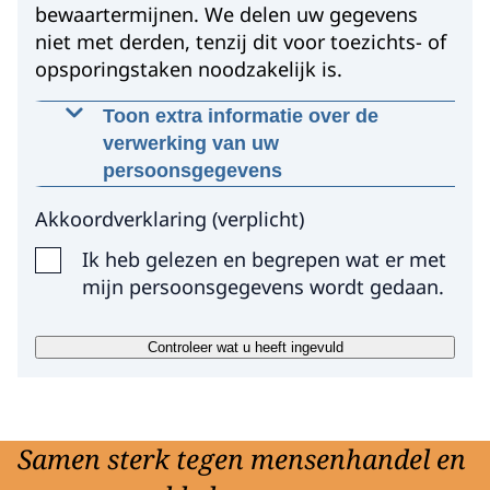
bewaartermijnen. We delen uw gegevens
niet met derden, tenzij dit voor toezichts- of
opsporingstaken noodzakelijk is.
Toon extra informatie over de
verwerking van uw
persoonsgegevens
Waarom worden deze gegevens
Akkoordverklaring
(
verplicht
)
gevraagd?
Ik heb gelezen en begrepen wat er met
Het EMM gebruikt uw gegevens omdat dit
mijn persoonsgegevens wordt gedaan.
noodzakelijk is om uw vraag te
beantwoorden of reactie te kunnen
Controleer wat u heeft ingevuld
behandelen.
Op welke manier worden uw gegevens
verwerkt?
Samen sterk tegen mensenhandel en
Het EMM gebruikt uw gegevens om uw